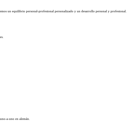
emos un equilibrio personal-profesional personalizado y un desarrollo personal y profesional.
es.
s uno-a-uno en alemán.