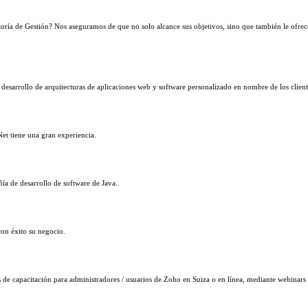
oría de Gestión? Nos aseguramos de que no solo alcance sus objetivos, sino que también le ofrec
desarrollo de arquitecturas de aplicaciones web y software personalizado en nombre de los client
Net tiene una gran experiencia.
 de desarrollo de software de Java.
con éxito su negocio.
de capacitación para administradores / usuarios de Zoho en Suiza o en línea, mediante webinar