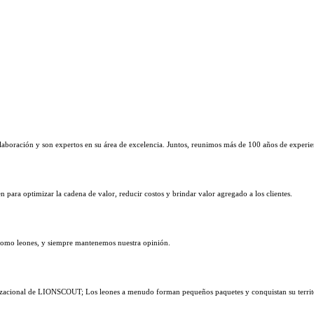
laboración y son expertos en su área de excelencia. Juntos, reunimos más de 100 años de experi
para optimizar la cadena de valor, reducir costos y brindar valor agregado a los clientes.
como leones, y siempre mantenemos nuestra opinión.
nizacional de LIONSCOUT; Los leones a menudo forman pequeños paquetes y conquistan su territ