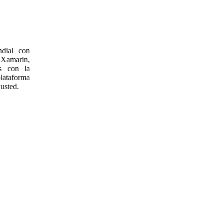
dial con
 Xamarin,
s con la
lataforma
usted.